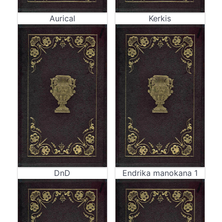
Aurical
Kerkis
DnD
Endrika manokana 1