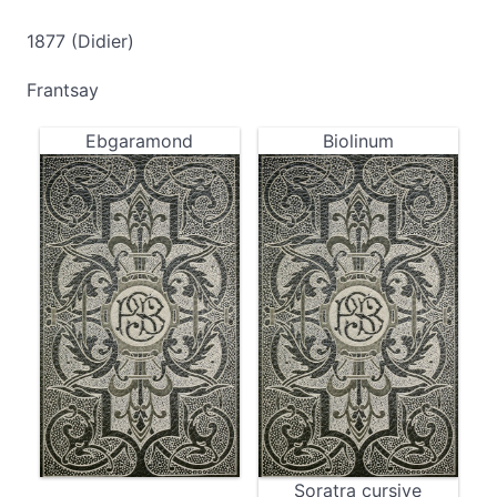
1877 (Didier)
Frantsay
Ebgaramond
Biolinum
Soratra cursive