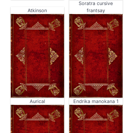
Soratra cursive
Atkinson
frantsay
Aurical
Endrika manokana 1