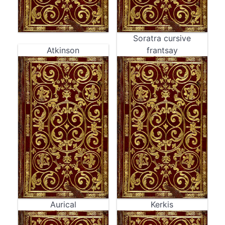
Soratra cursive
Atkinson
frantsay
Aurical
Kerkis