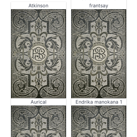
Atkinson
frantsay
Aurical
Endrika manokana 1